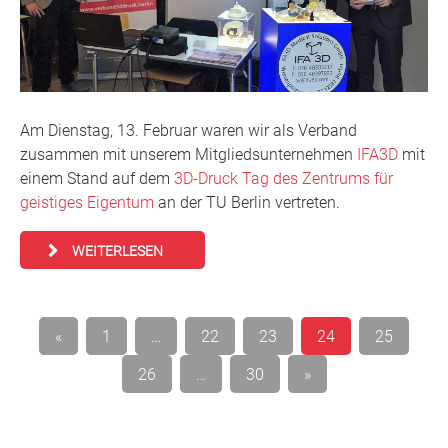
Am Dienstag, 13. Februar waren wir als Verband
zusammen mit unserem Mitgliedsunternehmen
IFA3D
mit
einem Stand auf dem
3D-Druck Tag des Zentrums für
geistiges Eigentum
an der TU Berlin vertreten.
WEITERLESEN
Seitennummerierung
«
1
…
22
23
24
25
der
26
…
30
»
Beiträge