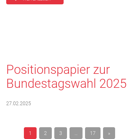
Positionspapier zur
Bundestagswahl 2025
27.02.2025
Seitennummerierung
1
2
3
…
17
»