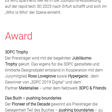
Es wird spannend wer es in die Jubiläums-Ausstellung
auf der rapid.tech 3D 2025 nach Erfurt schafft und sich im
„Who is Who“ der Szene einreiht.
Award
3DPC Trophy
Der Preisträger wird mit der begehrten
Jubiläums-
Trophy
gekürt. Das eigens für die 3DPC gestaltete und
limitierte Designobjekt entstand in Kooperation mit dem
Jurymitglied
Ross Lovegrove
sowie
Hyperganic
, dem
Gewinner von „3DPC 2019 Digital“ und dem
Partner
Materialise
– unter dem Netzwerk
3DPC & Friends
.
Das Buch – pushing boundaries
Der
Pioneer of the Decade
gewinnt als Preisträger die
Gelegenheit Teil des Buches –
pushing boundaries
– zu