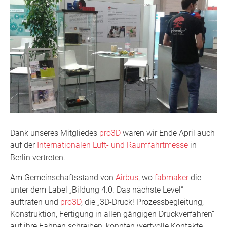
Dank unseres Mitgliedes
pro3D
waren wir Ende April auch
auf der
Internationalen Luft- und Raumfahrtmesse
in
Berlin vertreten.
Am Gemeinschaftsstand von
Airbus
, wo
fabmaker
die
unter dem Label „Bildung 4.0. Das nächste Level“
auftraten und
pro3D
, die „3D-Druck! Prozessbegleitung,
Konstruktion, Fertigung in allen gängigen Druckverfahren“
auf ihre Fahnen schreiben, konnten wertvolle Kontakte