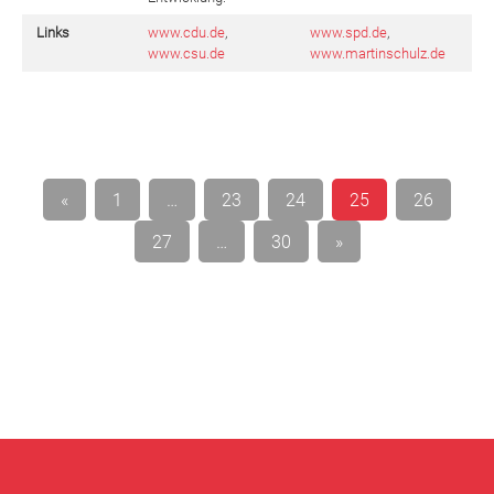
Links
www.cdu.de
,
www.spd.de
,
www.csu.de
www.martinschulz.de
Seitennummerierung
«
1
…
23
24
25
26
der
27
…
30
»
Beiträge