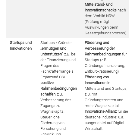
Mittelstand- und
Innovationschecks
nach
dem Vorbild NRW
(Prüfung mögl.
Auswirkungen beim
Gesetzgebungsprozess).
Startups und
Startups / Gründer
Förderung und
Innovationen
„ermutigen und
Verbesserung der
unterstützen“
, z.B. bei
Rahmenbedingungen
für
der Finanzierung und
Startups (z.B.
Fragen des
Gründungsfinanzierung,
Fachkräftemangels.
Entbürokratisierung).
Ergänzend CSU:
Förderung von
positive
Innovationen
in
Rahmenbedingungen
Mittelstand und Startups,
schaffen
, z.B.
z.B. mit
Verbesserung des
Gründungszentren und
Zugangs zu
mehr Wagniskapital.
Wagniskapital.
Innovations-Allianz
für die
Steuerliche
deutsche Industrie: u.a.
Förderung von
ausgerichtet auf Digital-
Forschung und
Wirtschaft.
Entwicklung.