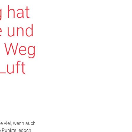
 hat
e und
m Weg
Luft
de viel, wenn auch
e Punkte jedoch