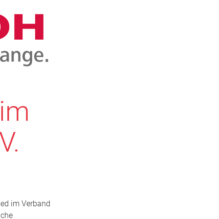
 im
V.
lied im Verband
iche