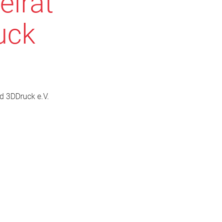
eirat
uck
d 3DDruck e.V.