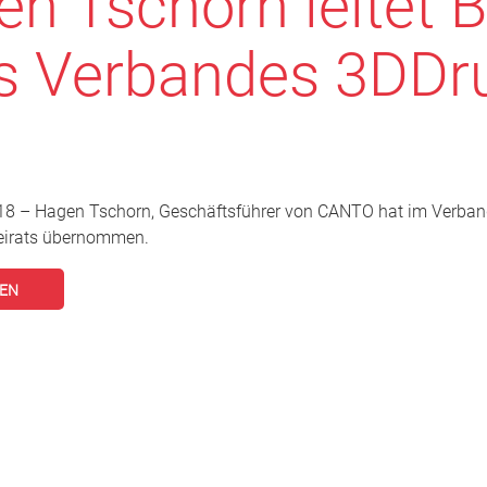
n Tschorn leitet B
s Verbandes 3DDr
018 – Hagen Tschorn, Geschäftsführer von CANTO hat im Verban
Beirats übernommen.
SEN