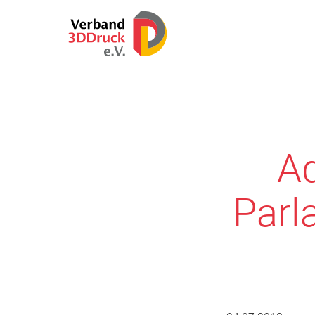
Ad
Parl