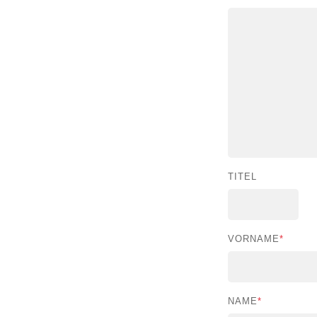
TITEL
VORNAME
*
NAME
*