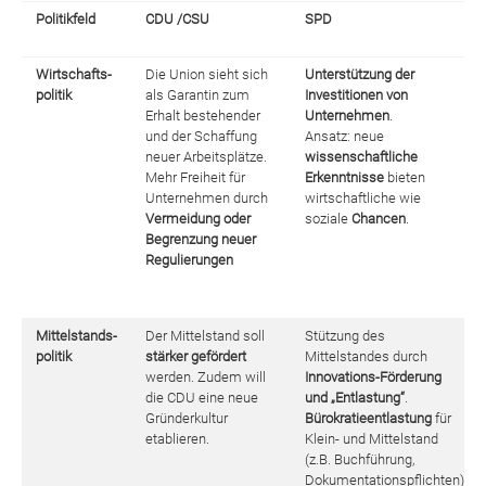
Politikfeld
CDU /CSU
SPD
Wirtschafts-
Die Union sieht sich
Unterstützung der
politik
als Garantin zum
Investitionen von
Erhalt bestehender
Unternehmen
.
und der Schaffung
Ansatz: neue
neuer Arbeitsplätze.
wissenschaftliche
Mehr Freiheit für
Erkenntnisse
bieten
Unternehmen durch
wirtschaftliche wie
Vermeidung oder
soziale
Chancen
.
Begrenzung neuer
Regulierungen
Mittelstands-
Der Mittelstand soll
Stützung des
politik
stärker gefördert
Mittelstandes durch
werden. Zudem will
Innovations-Förderung
die CDU eine neue
und „Entlastung“
.
Gründerkultur
Bürokratieentlastung
für
etablieren.
Klein- und Mittelstand
(z.B. Buchführung,
Dokumentationspflichten)