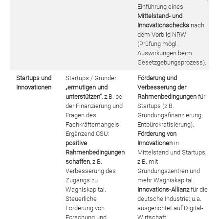
Einführung eines
Mittelstand- und
Innovationschecks
nach
dem Vorbild NRW
(Prüfung mögl.
Auswirkungen beim
Gesetzgebungsprozess).
Startups und
Startups / Gründer
Förderung und
Innovationen
„ermutigen und
Verbesserung der
unterstützen“
, z.B. bei
Rahmenbedingungen
für
der Finanzierung und
Startups (z.B.
Fragen des
Gründungsfinanzierung,
Fachkräftemangels.
Entbürokratisierung).
Ergänzend CSU:
Förderung von
positive
Innovationen
in
Rahmenbedingungen
Mittelstand und Startups,
schaffen
, z.B.
z.B. mit
Verbesserung des
Gründungszentren und
Zugangs zu
mehr Wagniskapital.
Wagniskapital.
Innovations-Allianz
für die
Steuerliche
deutsche Industrie: u.a.
Förderung von
ausgerichtet auf Digital-
Forschung und
Wirtschaft.