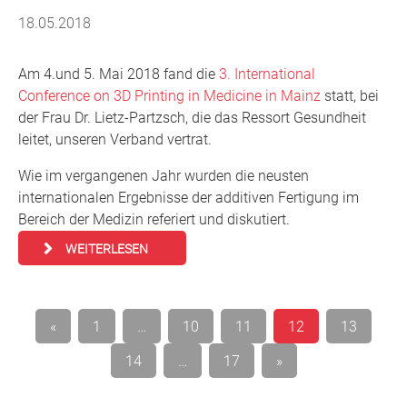
18.05.2018
Am 4.und 5. Mai 2018 fand die
3. International
Conference on 3D Printing in Medicine in Mainz
statt, bei
der Frau Dr. Lietz-Partzsch, die das Ressort Gesundheit
leitet, unseren Verband vertrat.
Wie im vergangenen Jahr wurden die neusten
internationalen Ergebnisse der additiven Fertigung im
Bereich der Medizin referiert und diskutiert.
WEITERLESEN
Seitennummerierung
«
1
…
10
11
12
13
der
14
…
17
»
Beiträge