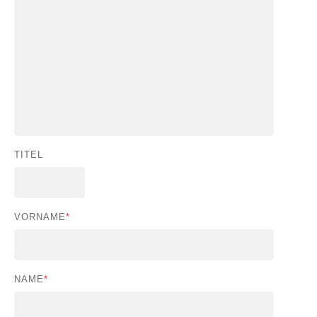
TITEL
VORNAME
*
NAME
*