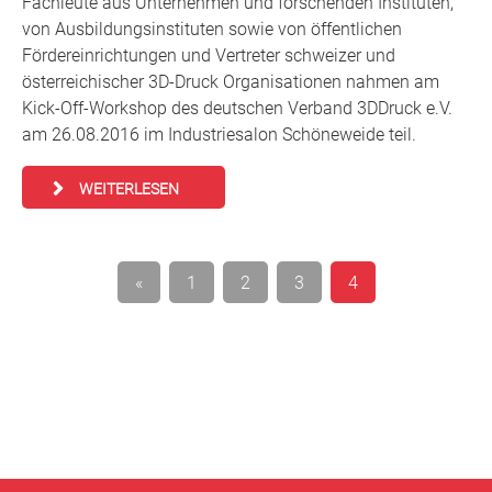
Fachleute aus Unternehmen und forschenden Instituten,
von Ausbildungsinstituten sowie von öffentlichen
Fördereinrichtungen und Vertreter schweizer und
österreichischer 3D-Druck Organisationen nahmen am
Kick-Off-Workshop des deutschen Verband 3DDruck e.V.
am 26.08.2016 im Industriesalon Schöneweide teil.
WEITERLESEN
Seitennummerierung
«
1
2
3
4
der
Beiträge