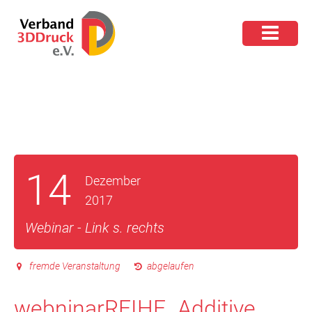
14
Dezember
2017
Webinar - Link s. rechts
fremde Veranstaltung
abgelaufen
webninarREIHE „Additive