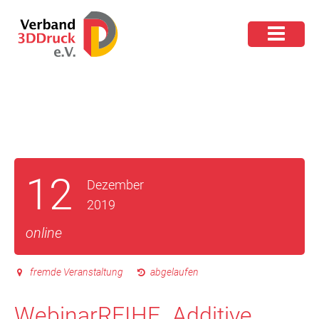
12
Dezember
2019
online
fremde Veranstaltung
abgelaufen
WebinarREIHE „Additive