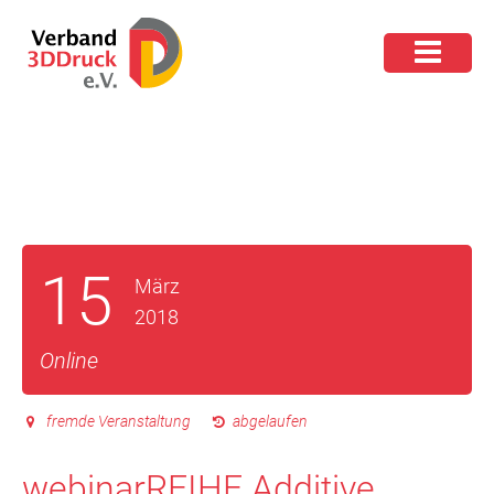
15
März
2018
Online
fremde Veranstaltung
abgelaufen
webinarREIHE Additive