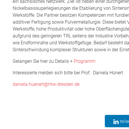
ein sächsisches Netzwerk. Ziel ist neben einer durchgehe
Nickelbasissuperlegierungen die Etablierung von Sintersi
Werkstoffe. Die Partner besitzen Kompetenzen mit fundiert
additiver Fertigung sowie Pulvermetallurgie. Diese bietet
Werkstoffe, hohe Produktivität oder hohe Oberflächengü
aufgrund des geringeren TRL seitens der Industrie Vorbeha
wie Endformnähe und Werkstoffgefüge. Bedarf besteht dah
Sinterschwindung komplexer Strukturen sowie in der Einst
Gelangen Sie hier zu Details +
Programm
Interessierte melden sich bitte bei Prof. Daniela Hünert
daniela.huenert@htw-dresden.de
teile