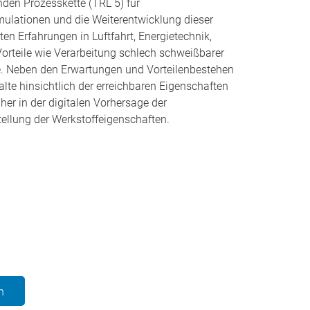
nden Prozesskette (TRL 5) für
mulationen und die Weiterentwicklung dieser
en Erfahrungen in Luftfahrt, Energietechnik,
 Vorteile wie Verarbeitung schlech schweißbarer
te. Neben den Erwartungen und Vorteilenbestehen
lte hinsichtlich der erreichbaren Eigenschaften
er in der digitalen Vorhersage der
ellung der Werkstoffeigenschaften.
n