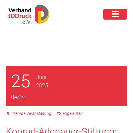
25
Juni
2025
Berlin
fremde Veranstaltung
abgelaufen
Konrad-Adenauer-Stiftung: