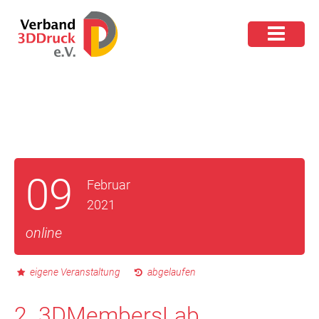
09
Februar
2021
online
eigene Veranstaltung
abgelaufen
2. 3DMembersLab