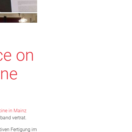
ce on
ine
cine in Mainz
rband vertrat.
tiven Fertigung im