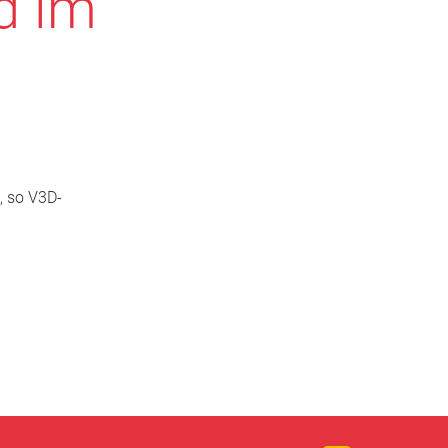
d im
, so V3D-