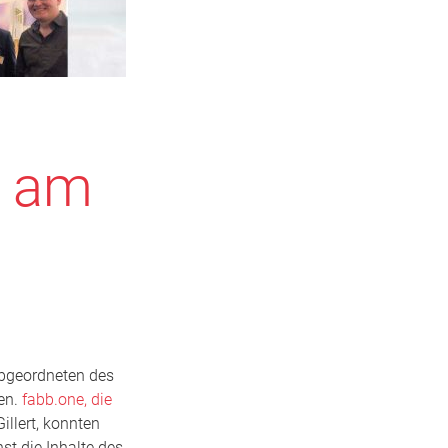
g am
Abgeordneten des
en.
fabb.one, die
illert, konnten
st die Inhalte des