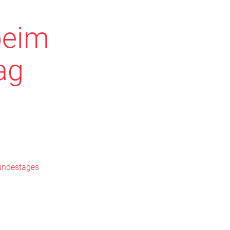
beim
ag
undestages