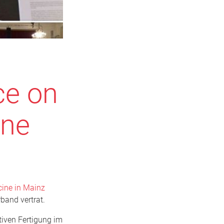
ce on
ine
cine in Mainz
rband vertrat.
tiven Fertigung im