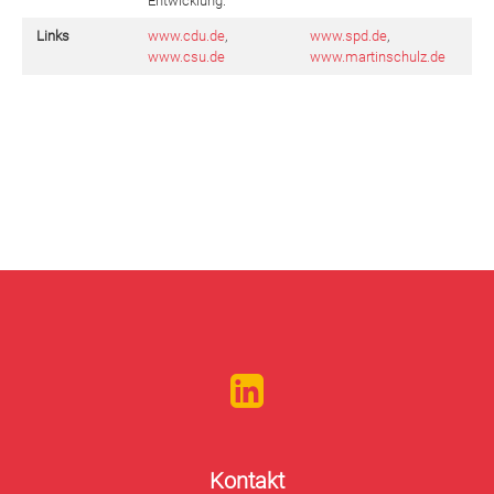
Entwicklung.
Links
www.cdu.de
,
www.spd.de
,
www.csu.de
www.martinschulz.de
Kontakt