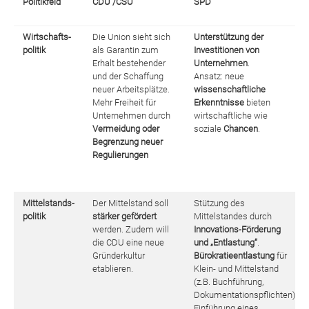
Politikfeld
CDU /CSU
SPD
Wirtschafts-
Die Union sieht sich
Unterstützung der
politik
als Garantin zum
Investitionen von
Erhalt bestehender
Unternehmen
.
und der Schaffung
Ansatz: neue
neuer Arbeitsplätze.
wissenschaftliche
Mehr Freiheit für
Erkenntnisse
bieten
Unternehmen durch
wirtschaftliche wie
Vermeidung oder
soziale
Chancen
.
Begrenzung neuer
Regulierungen
Mittelstands-
Der Mittelstand soll
Stützung des
politik
stärker gefördert
Mittelstandes durch
werden. Zudem will
Innovations-Förderung
die CDU eine neue
und „Entlastung“
.
Gründerkultur
Bürokratieentlastung
für
etablieren.
Klein- und Mittelstand
(z.B. Buchführung,
Dokumentationspflichten)
Einführung eines