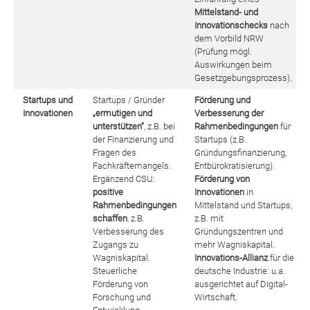
Mittelstand- und
Innovationschecks
nach
dem Vorbild NRW
(Prüfung mögl.
Auswirkungen beim
Gesetzgebungsprozess).
Startups und
Startups / Gründer
Förderung und
Innovationen
„ermutigen und
Verbesserung der
unterstützen“
, z.B. bei
Rahmenbedingungen
für
der Finanzierung und
Startups (z.B.
Fragen des
Gründungsfinanzierung,
Fachkräftemangels.
Entbürokratisierung).
Ergänzend CSU:
Förderung von
positive
Innovationen
in
Rahmenbedingungen
Mittelstand und Startups,
schaffen
, z.B.
z.B. mit
Verbesserung des
Gründungszentren und
Zugangs zu
mehr Wagniskapital.
Wagniskapital.
Innovations-Allianz
für die
Steuerliche
deutsche Industrie: u.a.
Förderung von
ausgerichtet auf Digital-
Forschung und
Wirtschaft.