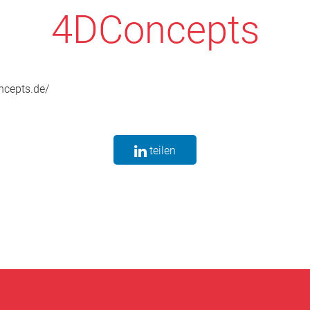
4DConcepts
ncepts.de/
teilen