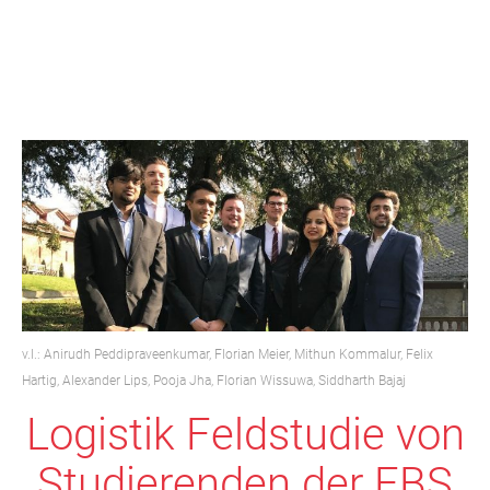
v.l.: Anirudh Peddipraveenkumar, Florian Meier, Mithun Kommalur, Felix
Hartig, Alexander Lips, Pooja Jha, Florian Wissuwa, Siddharth Bajaj
Logistik Feldstudie von
Studierenden der EBS