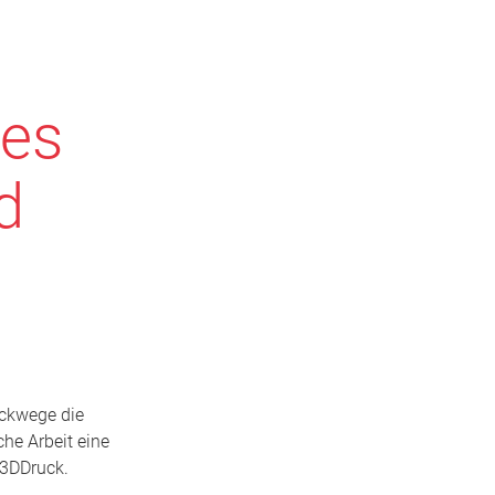
ues
d
uckwege die
che Arbeit eine
 3DDruck.